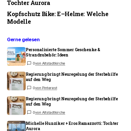
Tochter Aurora
Kopfschutz Bike: E–Helme: Welche
Modelle
Gerne gelesen
Personalisierte Sommer Geschenke &
Strandzubehör: Ideen
0
von Altstadtkirche
Regierung bringt Neuregelung der Sterbehilfe
auf den Weg
0
von Pinterest
Regierung bringt Neuregelung der Sterbehilfe
auf den Weg
0
von Altstadtkirche
Michelle Hunziker + Eros Ramazzotti: Tochter
Aurora