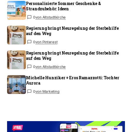
Personalisierte Sommer Geschenke &
Strandzubehör: Ideen
0
von Altstadtkirche
Regierung bringt Neuregelung der Sterbehilfe
auf den Weg
0
von Pinterest
Regierung bringt Neuregelung der Sterbehilfe
auf den Weg
0
von Altstadtkirche
Michelle Hunziker + Eros Ramazzotti: Tochter
Aurora
0
von Marketing