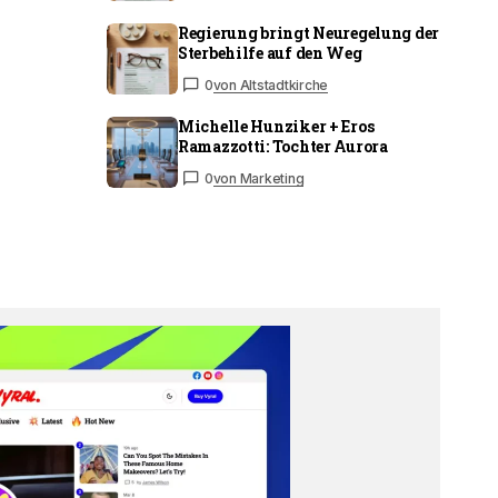
Regierung bringt Neuregelung der
Sterbehilfe auf den Weg
0
von Altstadtkirche
Michelle Hunziker + Eros
Ramazzotti: Tochter Aurora
0
von Marketing