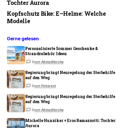
Tochter Aurora
Kopfschutz Bike: E–Helme: Welche
Modelle
Gerne gelesen
Personalisierte Sommer Geschenke &
Strandzubehör: Ideen
0
von Altstadtkirche
Regierung bringt Neuregelung der Sterbehilfe
auf den Weg
0
von Pinterest
Regierung bringt Neuregelung der Sterbehilfe
auf den Weg
0
von Altstadtkirche
Michelle Hunziker + Eros Ramazzotti: Tochter
Aurora