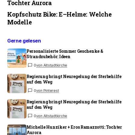
Tochter Aurora
Kopfschutz Bike: E–Helme: Welche
Modelle
Gerne gelesen
Personalisierte Sommer Geschenke &
Strandzubehör: Ideen
0
von Altstadtkirche
Regierung bringt Neuregelung der Sterbehilfe
auf den Weg
0
von Pinterest
Regierung bringt Neuregelung der Sterbehilfe
auf den Weg
0
von Altstadtkirche
Michelle Hunziker + Eros Ramazzotti: Tochter
Aurora