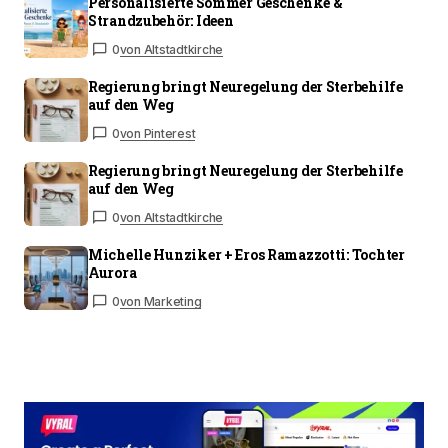
Personalisierte Sommer Geschenke &
Strandzubehör: Ideen
0
von Altstadtkirche
Regierung bringt Neuregelung der Sterbehilfe
auf den Weg
0
von Pinterest
Regierung bringt Neuregelung der Sterbehilfe
auf den Weg
0
von Altstadtkirche
Michelle Hunziker + Eros Ramazzotti: Tochter
Aurora
0
von Marketing