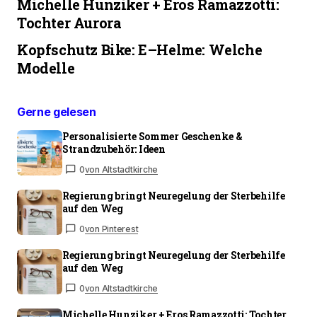
Michelle Hunziker + Eros Ramazzotti:
Tochter Aurora
Kopfschutz Bike: E–Helme: Welche
Modelle
Gerne gelesen
Personalisierte Sommer Geschenke &
Strandzubehör: Ideen
0
von Altstadtkirche
Regierung bringt Neuregelung der Sterbehilfe
auf den Weg
0
von Pinterest
Regierung bringt Neuregelung der Sterbehilfe
auf den Weg
0
von Altstadtkirche
Michelle Hunziker + Eros Ramazzotti: Tochter