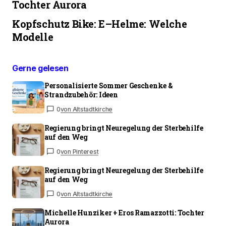
Tochter Aurora
Kopfschutz Bike: E–Helme: Welche
Modelle
Gerne gelesen
Personalisierte Sommer Geschenke &
Strandzubehör: Ideen
0
von Altstadtkirche
Regierung bringt Neuregelung der Sterbehilfe
auf den Weg
0
von Pinterest
Regierung bringt Neuregelung der Sterbehilfe
auf den Weg
0
von Altstadtkirche
Michelle Hunziker + Eros Ramazzotti: Tochter
Aurora