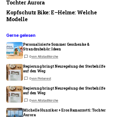
Tochter Aurora
Kopfschutz Bike: E–Helme: Welche
Modelle
Gerne gelesen
Personalisierte Sommer Geschenke &
Strandzubehör: Ideen
0
von Altstadtkirche
Regierung bringt Neuregelung der Sterbehilfe
auf den Weg
0
von Pinterest
Regierung bringt Neuregelung der Sterbehilfe
auf den Weg
0
von Altstadtkirche
Michelle Hunziker + Eros Ramazzotti: Tochter
Aurora