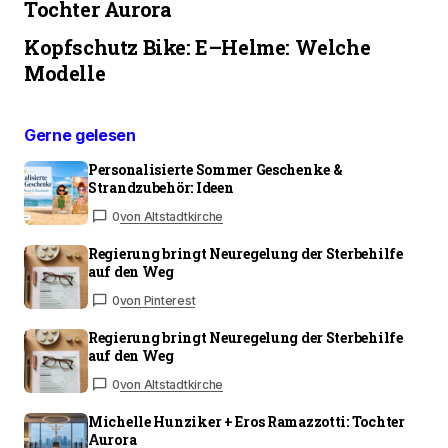
Tochter Aurora
Kopfschutz Bike: E–Helme: Welche
Modelle
Gerne gelesen
Personalisierte Sommer Geschenke &
Strandzubehör: Ideen
0
von Altstadtkirche
Regierung bringt Neuregelung der Sterbehilfe
auf den Weg
0
von Pinterest
Regierung bringt Neuregelung der Sterbehilfe
auf den Weg
0
von Altstadtkirche
Michelle Hunziker + Eros Ramazzotti: Tochter
Aurora