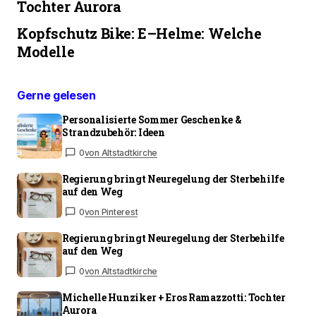
Tochter Aurora
Kopfschutz Bike: E–Helme: Welche
Modelle
Gerne gelesen
Personalisierte Sommer Geschenke &
Strandzubehör: Ideen
0
von Altstadtkirche
Regierung bringt Neuregelung der Sterbehilfe
auf den Weg
0
von Pinterest
Regierung bringt Neuregelung der Sterbehilfe
auf den Weg
0
von Altstadtkirche
Michelle Hunziker + Eros Ramazzotti: Tochter
Aurora