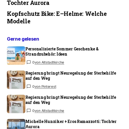
Tochter Aurora
Kopfschutz Bike: E–Helme: Welche
Modelle
Gerne gelesen
Personalisierte Sommer Geschenke &
Strandzubehör: Ideen
0
von Altstadtkirche
Regierung bringt Neuregelung der Sterbehilfe
auf den Weg
0
von Pinterest
Regierung bringt Neuregelung der Sterbehilfe
auf den Weg
0
von Altstadtkirche
Michelle Hunziker + Eros Ramazzotti: Tochter
Aurora