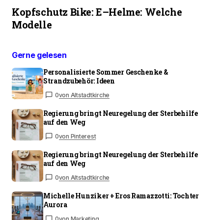
Kopfschutz Bike: E–Helme: Welche
Modelle
Gerne gelesen
Personalisierte Sommer Geschenke &
Strandzubehör: Ideen
0
von Altstadtkirche
Regierung bringt Neuregelung der Sterbehilfe
auf den Weg
0
von Pinterest
Regierung bringt Neuregelung der Sterbehilfe
auf den Weg
0
von Altstadtkirche
Michelle Hunziker + Eros Ramazzotti: Tochter
Aurora
0
von Marketing