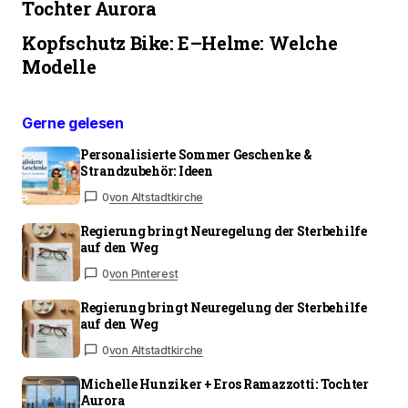
Tochter Aurora
Kopfschutz Bike: E–Helme: Welche
Modelle
Gerne gelesen
Personalisierte Sommer Geschenke &
Strandzubehör: Ideen
0
von Altstadtkirche
Regierung bringt Neuregelung der Sterbehilfe
auf den Weg
0
von Pinterest
Regierung bringt Neuregelung der Sterbehilfe
auf den Weg
0
von Altstadtkirche
Michelle Hunziker + Eros Ramazzotti: Tochter
Aurora