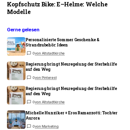
Kopfschutz Bike: E–Helme: Welche
Modelle
Gerne gelesen
Personalisierte Sommer Geschenke &
Strandzubehör: Ideen
0
von Altstadtkirche
Regierung bringt Neuregelung der Sterbehilfe
auf den Weg
0
von Pinterest
Regierung bringt Neuregelung der Sterbehilfe
auf den Weg
0
von Altstadtkirche
Michelle Hunziker + Eros Ramazzotti: Tochter
Aurora
0
von Marketing