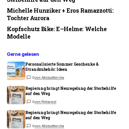
Michelle Hunziker + Eros Ramazzotti:
Tochter Aurora
Kopfschutz Bike: E–Helme: Welche
Modelle
Gerne gelesen
Personalisierte Sommer Geschenke &
Strandzubehör: Ideen
0
von Altstadtkirche
Regierung bringt Neuregelung der Sterbehilfe
auf den Weg
0
von Pinterest
Regierung bringt Neuregelung der Sterbehilfe
auf den Weg
0
von Altstadtkirche