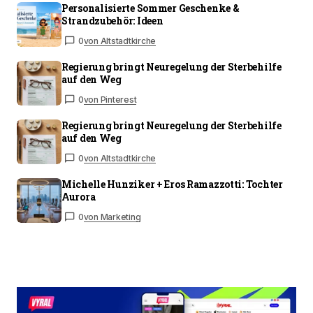
Personalisierte Sommer Geschenke &
Strandzubehör: Ideen
0
von Altstadtkirche
Regierung bringt Neuregelung der Sterbehilfe
auf den Weg
0
von Pinterest
Regierung bringt Neuregelung der Sterbehilfe
auf den Weg
0
von Altstadtkirche
Michelle Hunziker + Eros Ramazzotti: Tochter
Aurora
0
von Marketing