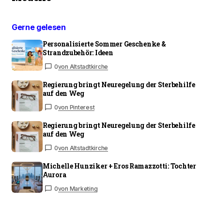
Gerne gelesen
Personalisierte Sommer Geschenke &
Strandzubehör: Ideen
0
von Altstadtkirche
Regierung bringt Neuregelung der Sterbehilfe
auf den Weg
0
von Pinterest
Regierung bringt Neuregelung der Sterbehilfe
auf den Weg
0
von Altstadtkirche
Michelle Hunziker + Eros Ramazzotti: Tochter
Aurora
0
von Marketing