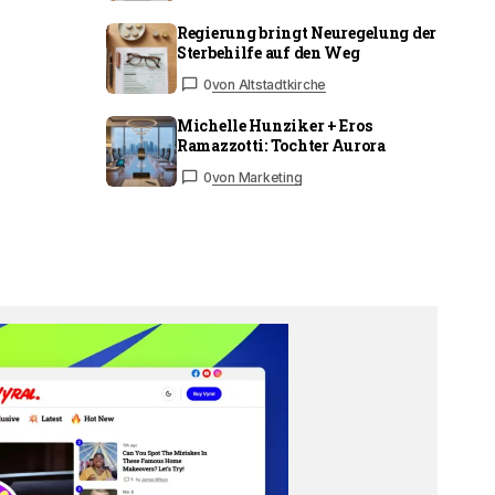
Regierung bringt Neuregelung der
Sterbehilfe auf den Weg
0
von Altstadtkirche
Michelle Hunziker + Eros
Ramazzotti: Tochter Aurora
0
von Marketing