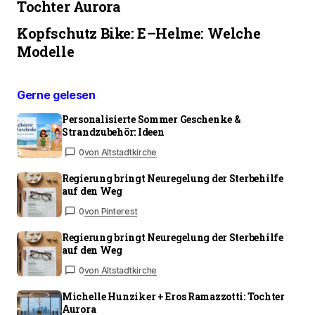
Tochter Aurora
Kopfschutz Bike: E–Helme: Welche
Modelle
Gerne gelesen
Personalisierte Sommer Geschenke &
Strandzubehör: Ideen
0
von Altstadtkirche
Regierung bringt Neuregelung der Sterbehilfe
auf den Weg
0
von Pinterest
Regierung bringt Neuregelung der Sterbehilfe
auf den Weg
0
von Altstadtkirche
Michelle Hunziker + Eros Ramazzotti: Tochter
Aurora