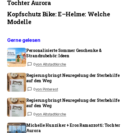
Tochter Aurora
Kopfschutz Bike: E–Helme: Welche
Modelle
Gerne gelesen
Personalisierte Sommer Geschenke &
Strandzubehör: Ideen
0
von Altstadtkirche
Regierung bringt Neuregelung der Sterbehilfe
auf den Weg
0
von Pinterest
Regierung bringt Neuregelung der Sterbehilfe
auf den Weg
0
von Altstadtkirche
Michelle Hunziker + Eros Ramazzotti: Tochter
Aurora