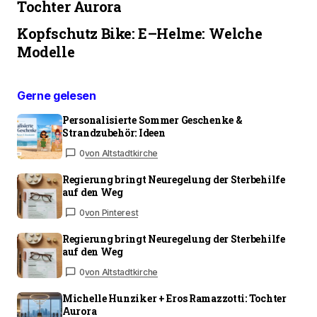
Tochter Aurora
Kopfschutz Bike: E–Helme: Welche
Modelle
Gerne gelesen
Personalisierte Sommer Geschenke &
Strandzubehör: Ideen
0
von Altstadtkirche
Regierung bringt Neuregelung der Sterbehilfe
auf den Weg
0
von Pinterest
Regierung bringt Neuregelung der Sterbehilfe
auf den Weg
0
von Altstadtkirche
Michelle Hunziker + Eros Ramazzotti: Tochter
Aurora