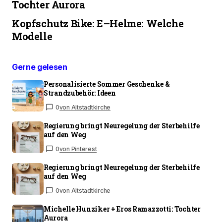
Tochter Aurora
Kopfschutz Bike: E–Helme: Welche
Modelle
Gerne gelesen
Personalisierte Sommer Geschenke &
Strandzubehör: Ideen
0
von Altstadtkirche
Regierung bringt Neuregelung der Sterbehilfe
auf den Weg
0
von Pinterest
Regierung bringt Neuregelung der Sterbehilfe
auf den Weg
0
von Altstadtkirche
Michelle Hunziker + Eros Ramazzotti: Tochter
Aurora