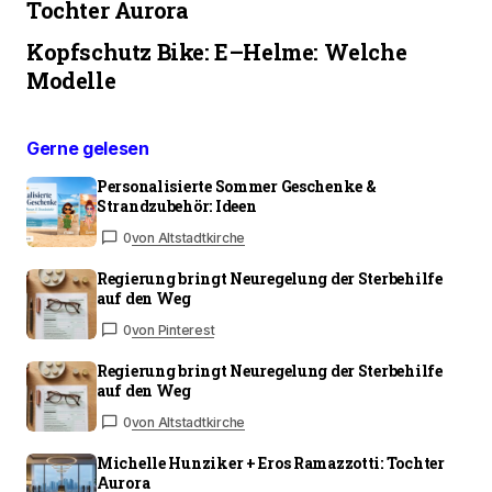
Tochter Aurora
Kopfschutz Bike: E–Helme: Welche
Modelle
Gerne gelesen
Personalisierte Sommer Geschenke &
Strandzubehör: Ideen
0
von Altstadtkirche
Regierung bringt Neuregelung der Sterbehilfe
auf den Weg
0
von Pinterest
Regierung bringt Neuregelung der Sterbehilfe
auf den Weg
0
von Altstadtkirche
Michelle Hunziker + Eros Ramazzotti: Tochter
Aurora