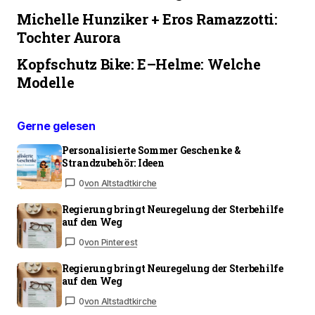
Michelle Hunziker + Eros Ramazzotti:
Tochter Aurora
Kopfschutz Bike: E–Helme: Welche
Modelle
Gerne gelesen
Personalisierte Sommer Geschenke &
Strandzubehör: Ideen
0
von Altstadtkirche
Regierung bringt Neuregelung der Sterbehilfe
auf den Weg
0
von Pinterest
Regierung bringt Neuregelung der Sterbehilfe
auf den Weg
0
von Altstadtkirche