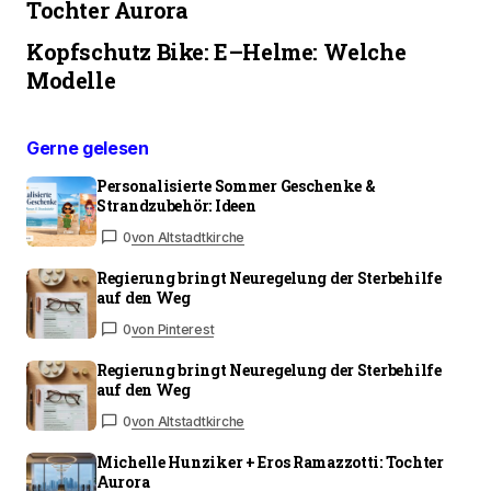
Tochter Aurora
Kopfschutz Bike: E–Helme: Welche
Modelle
Gerne gelesen
Personalisierte Sommer Geschenke &
Strandzubehör: Ideen
0
von Altstadtkirche
Regierung bringt Neuregelung der Sterbehilfe
auf den Weg
0
von Pinterest
Regierung bringt Neuregelung der Sterbehilfe
auf den Weg
0
von Altstadtkirche
Michelle Hunziker + Eros Ramazzotti: Tochter
Aurora