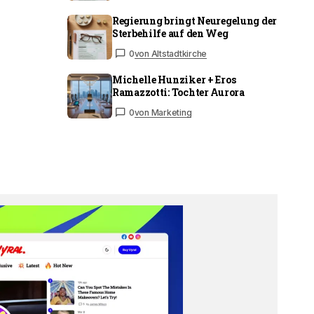
Regierung bringt Neuregelung der
Sterbehilfe auf den Weg
0
von Altstadtkirche
Michelle Hunziker + Eros
Ramazzotti: Tochter Aurora
0
von Marketing