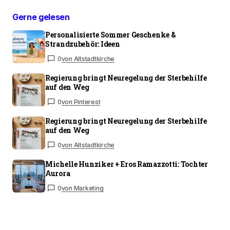
Gerne gelesen
Personalisierte Sommer Geschenke &
Strandzubehör: Ideen
0
von Altstadtkirche
Regierung bringt Neuregelung der Sterbehilfe
auf den Weg
0
von Pinterest
Regierung bringt Neuregelung der Sterbehilfe
auf den Weg
0
von Altstadtkirche
Michelle Hunziker + Eros Ramazzotti: Tochter
Aurora
0
von Marketing