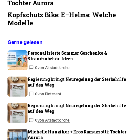
Tochter Aurora
Kopfschutz Bike: E–Helme: Welche
Modelle
Gerne gelesen
Personalisierte Sommer Geschenke &
Strandzubehör: Ideen
0
von Altstadtkirche
Regierung bringt Neuregelung der Sterbehilfe
auf den Weg
0
von Pinterest
Regierung bringt Neuregelung der Sterbehilfe
auf den Weg
0
von Altstadtkirche
Michelle Hunziker + Eros Ramazzotti: Tochter
Aurora