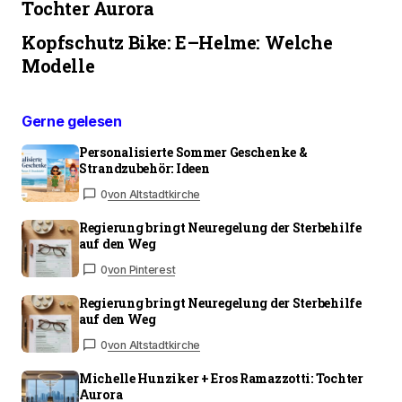
Tochter Aurora
Kopfschutz Bike: E–Helme: Welche
Modelle
Gerne gelesen
Personalisierte Sommer Geschenke &
Strandzubehör: Ideen
0
von Altstadtkirche
Regierung bringt Neuregelung der Sterbehilfe
auf den Weg
0
von Pinterest
Regierung bringt Neuregelung der Sterbehilfe
auf den Weg
0
von Altstadtkirche
Michelle Hunziker + Eros Ramazzotti: Tochter
Aurora