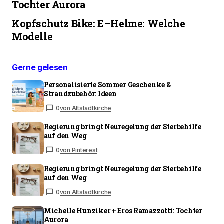
Tochter Aurora
Kopfschutz Bike: E–Helme: Welche
Modelle
Gerne gelesen
Personalisierte Sommer Geschenke &
Strandzubehör: Ideen
0
von Altstadtkirche
Regierung bringt Neuregelung der Sterbehilfe
auf den Weg
0
von Pinterest
Regierung bringt Neuregelung der Sterbehilfe
auf den Weg
0
von Altstadtkirche
Michelle Hunziker + Eros Ramazzotti: Tochter
Aurora