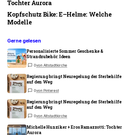
Tochter Aurora
Kopfschutz Bike: E–Helme: Welche
Modelle
Gerne gelesen
Personalisierte Sommer Geschenke &
Strandzubehör: Ideen
0
von Altstadtkirche
Regierung bringt Neuregelung der Sterbehilfe
auf den Weg
0
von Pinterest
Regierung bringt Neuregelung der Sterbehilfe
auf den Weg
0
von Altstadtkirche
Michelle Hunziker + Eros Ramazzotti: Tochter
Aurora