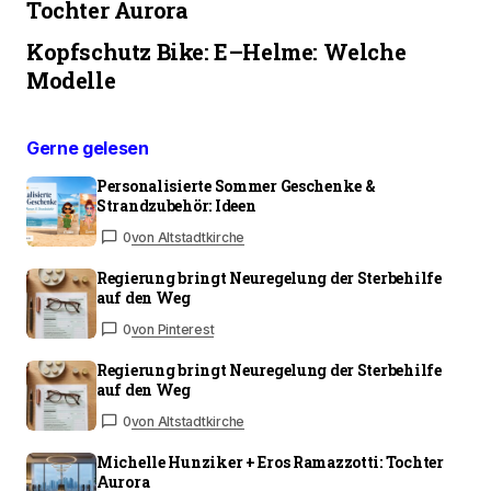
Tochter Aurora
Kopfschutz Bike: E–Helme: Welche
Modelle
Gerne gelesen
Personalisierte Sommer Geschenke &
Strandzubehör: Ideen
0
von Altstadtkirche
Regierung bringt Neuregelung der Sterbehilfe
auf den Weg
0
von Pinterest
Regierung bringt Neuregelung der Sterbehilfe
auf den Weg
0
von Altstadtkirche
Michelle Hunziker + Eros Ramazzotti: Tochter
Aurora