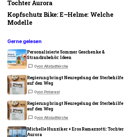
Tochter Aurora
Kopfschutz Bike: E–Helme: Welche
Modelle
Gerne gelesen
Personalisierte Sommer Geschenke &
Strandzubehör: Ideen
0
von Altstadtkirche
Regierung bringt Neuregelung der Sterbehilfe
auf den Weg
0
von Pinterest
Regierung bringt Neuregelung der Sterbehilfe
auf den Weg
0
von Altstadtkirche
Michelle Hunziker + Eros Ramazzotti: Tochter
Aurora