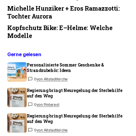
Michelle Hunziker + Eros Ramazzotti:
Tochter Aurora
Kopfschutz Bike: E–Helme: Welche
Modelle
Gerne gelesen
Personalisierte Sommer Geschenke &
Strandzubehör: Ideen
0
von Altstadtkirche
Regierung bringt Neuregelung der Sterbehilfe
auf den Weg
0
von Pinterest
Regierung bringt Neuregelung der Sterbehilfe
auf den Weg
0
von Altstadtkirche