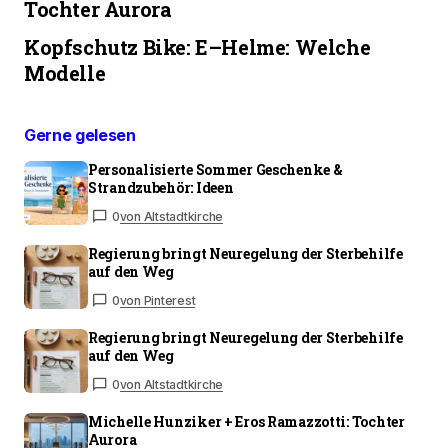
Tochter Aurora
Kopfschutz Bike: E–Helme: Welche
Modelle
Gerne gelesen
Personalisierte Sommer Geschenke &
Strandzubehör: Ideen
0
von Altstadtkirche
Regierung bringt Neuregelung der Sterbehilfe
auf den Weg
0
von Pinterest
Regierung bringt Neuregelung der Sterbehilfe
auf den Weg
0
von Altstadtkirche
Michelle Hunziker + Eros Ramazzotti: Tochter
Aurora