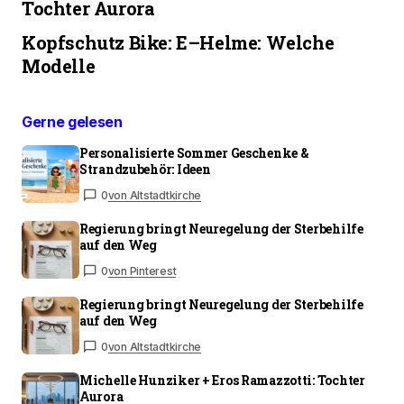
Tochter Aurora
Kopfschutz Bike: E–Helme: Welche
Modelle
Gerne gelesen
Personalisierte Sommer Geschenke &
Strandzubehör: Ideen
0
von Altstadtkirche
Regierung bringt Neuregelung der Sterbehilfe
auf den Weg
0
von Pinterest
Regierung bringt Neuregelung der Sterbehilfe
auf den Weg
0
von Altstadtkirche
Michelle Hunziker + Eros Ramazzotti: Tochter
Aurora