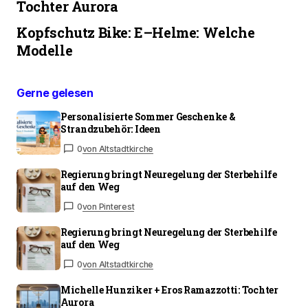
Tochter Aurora
Kopfschutz Bike: E–Helme: Welche
Modelle
Gerne gelesen
Personalisierte Sommer Geschenke &
Strandzubehör: Ideen
0
von Altstadtkirche
Regierung bringt Neuregelung der Sterbehilfe
auf den Weg
0
von Pinterest
Regierung bringt Neuregelung der Sterbehilfe
auf den Weg
0
von Altstadtkirche
Michelle Hunziker + Eros Ramazzotti: Tochter
Aurora