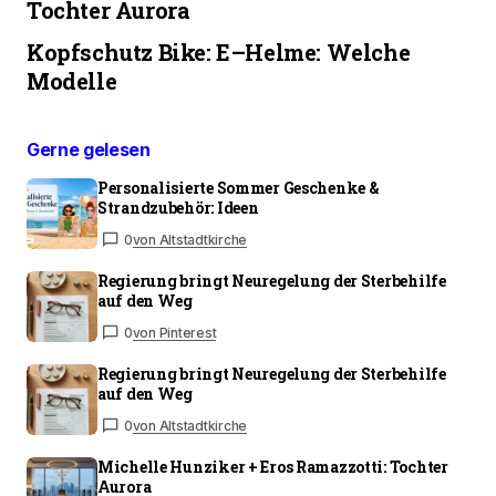
Tochter Aurora
Kopfschutz Bike: E–Helme: Welche
Modelle
Gerne gelesen
Personalisierte Sommer Geschenke &
Strandzubehör: Ideen
0
von Altstadtkirche
Regierung bringt Neuregelung der Sterbehilfe
auf den Weg
0
von Pinterest
Regierung bringt Neuregelung der Sterbehilfe
auf den Weg
0
von Altstadtkirche
Michelle Hunziker + Eros Ramazzotti: Tochter
Aurora