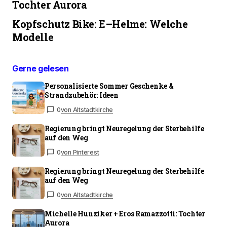
Tochter Aurora
Kopfschutz Bike: E–Helme: Welche
Modelle
Gerne gelesen
Personalisierte Sommer Geschenke &
Strandzubehör: Ideen
0
von Altstadtkirche
Regierung bringt Neuregelung der Sterbehilfe
auf den Weg
0
von Pinterest
Regierung bringt Neuregelung der Sterbehilfe
auf den Weg
0
von Altstadtkirche
Michelle Hunziker + Eros Ramazzotti: Tochter
Aurora