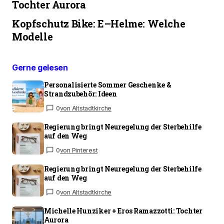
Tochter Aurora
Kopfschutz Bike: E–Helme: Welche
Modelle
Gerne gelesen
Personalisierte Sommer Geschenke &
Strandzubehör: Ideen
0
von Altstadtkirche
Regierung bringt Neuregelung der Sterbehilfe
auf den Weg
0
von Pinterest
Regierung bringt Neuregelung der Sterbehilfe
auf den Weg
0
von Altstadtkirche
Michelle Hunziker + Eros Ramazzotti: Tochter
Aurora