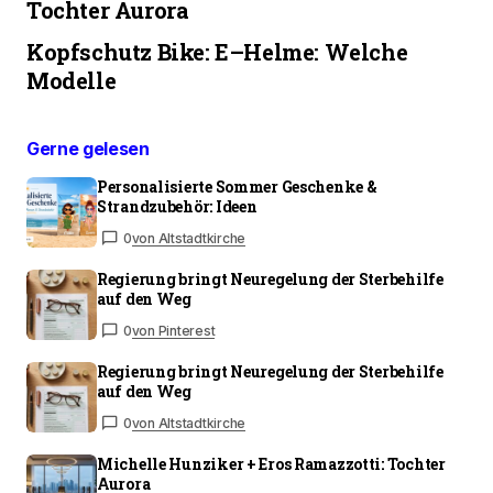
Tochter Aurora
Kopfschutz Bike: E–Helme: Welche
Modelle
Gerne gelesen
Personalisierte Sommer Geschenke &
Strandzubehör: Ideen
0
von Altstadtkirche
Regierung bringt Neuregelung der Sterbehilfe
auf den Weg
0
von Pinterest
Regierung bringt Neuregelung der Sterbehilfe
auf den Weg
0
von Altstadtkirche
Michelle Hunziker + Eros Ramazzotti: Tochter
Aurora