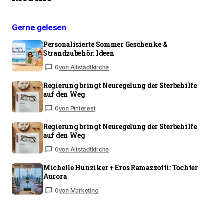
Gerne gelesen
Personalisierte Sommer Geschenke &
Strandzubehör: Ideen
0
von Altstadtkirche
Regierung bringt Neuregelung der Sterbehilfe
auf den Weg
0
von Pinterest
Regierung bringt Neuregelung der Sterbehilfe
auf den Weg
0
von Altstadtkirche
Michelle Hunziker + Eros Ramazzotti: Tochter
Aurora
0
von Marketing