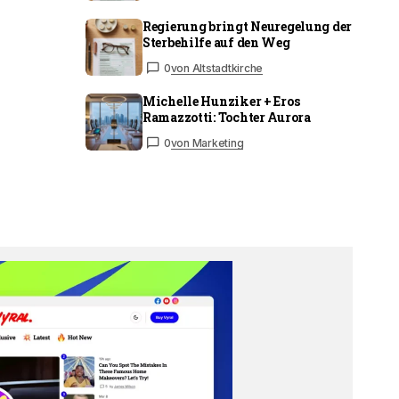
Regierung bringt Neuregelung der
Sterbehilfe auf den Weg
0
von Altstadtkirche
Michelle Hunziker + Eros
Ramazzotti: Tochter Aurora
0
von Marketing