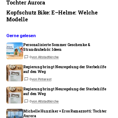
Tochter Aurora
Kopfschutz Bike: E–Helme: Welche
Modelle
Gerne gelesen
Personalisierte Sommer Geschenke &
Strandzubehör: Ideen
0
von Altstadtkirche
Regierung bringt Neuregelung der Sterbehilfe
auf den Weg
0
von Pinterest
Regierung bringt Neuregelung der Sterbehilfe
auf den Weg
0
von Altstadtkirche
Michelle Hunziker + Eros Ramazzotti: Tochter
Aurora