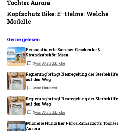
Tochter Aurora
Kopfschutz Bike: E–Helme: Welche
Modelle
Gerne gelesen
Personalisierte Sommer Geschenke &
Strandzubehör: Ideen
0
von Altstadtkirche
Regierung bringt Neuregelung der Sterbehilfe
auf den Weg
0
von Pinterest
Regierung bringt Neuregelung der Sterbehilfe
auf den Weg
0
von Altstadtkirche
Michelle Hunziker + Eros Ramazzotti: Tochter
Aurora