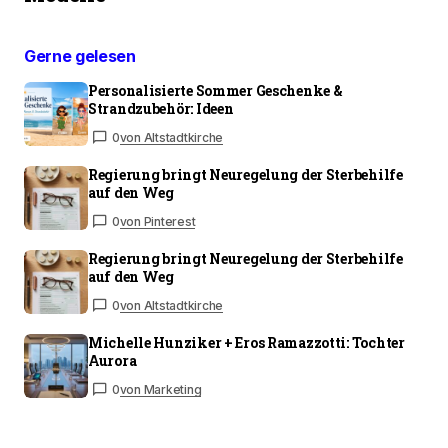
Gerne gelesen
Personalisierte Sommer Geschenke &
Strandzubehör: Ideen
0
von Altstadtkirche
Regierung bringt Neuregelung der Sterbehilfe
auf den Weg
0
von Pinterest
Regierung bringt Neuregelung der Sterbehilfe
auf den Weg
0
von Altstadtkirche
Michelle Hunziker + Eros Ramazzotti: Tochter
Aurora
0
von Marketing