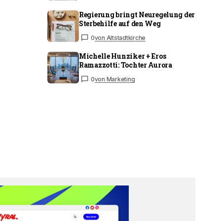
Regierung bringt Neuregelung der
Sterbehilfe auf den Weg
0
von Altstadtkirche
Michelle Hunziker + Eros
Ramazzotti: Tochter Aurora
0
von Marketing