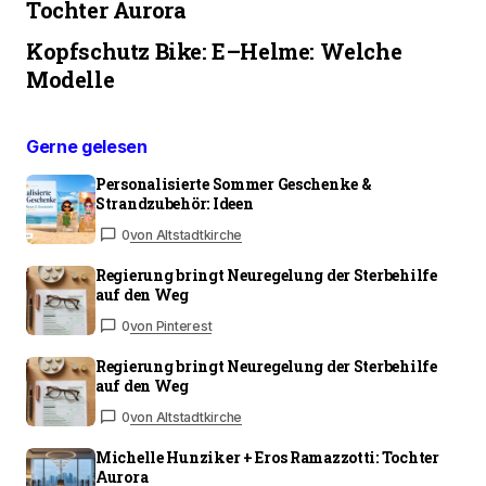
Tochter Aurora
Kopfschutz Bike: E–Helme: Welche
Modelle
Gerne gelesen
Personalisierte Sommer Geschenke &
Strandzubehör: Ideen
0
von Altstadtkirche
Regierung bringt Neuregelung der Sterbehilfe
auf den Weg
0
von Pinterest
Regierung bringt Neuregelung der Sterbehilfe
auf den Weg
0
von Altstadtkirche
Michelle Hunziker + Eros Ramazzotti: Tochter
Aurora