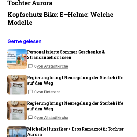
Tochter Aurora
Kopfschutz Bike: E–Helme: Welche
Modelle
Gerne gelesen
Personalisierte Sommer Geschenke &
Strandzubehör: Ideen
0
von Altstadtkirche
Regierung bringt Neuregelung der Sterbehilfe
auf den Weg
0
von Pinterest
Regierung bringt Neuregelung der Sterbehilfe
auf den Weg
0
von Altstadtkirche
Michelle Hunziker + Eros Ramazzotti: Tochter
Aurora